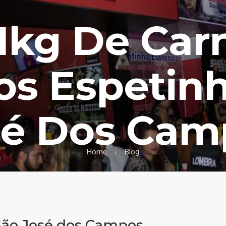
 1kg De Car
s Espetin
sé Dos Cam
Home
Blog
São José dos Campos