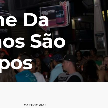
ne Da
hos São
pos
CATEGORIAS