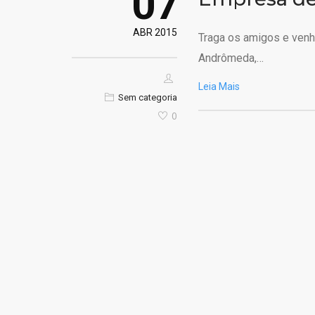
07
ABR 2015
Traga os amigos e venha
Andrômeda,…
Leia Mais
Sem categoria
0