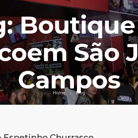
g: Boutique
coem São 
Campos
Home
Blog
 Espetinho Churrasco