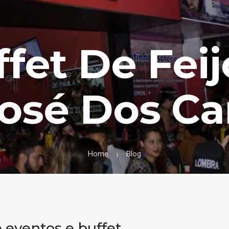
ffet De Fe
José Dos C
Home
Blog
eventos e buffet