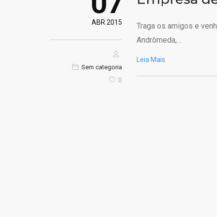
07
ABR 2015
Traga os amigos e venha
Andrômeda,…
Leia Mais
Sem categoria
0