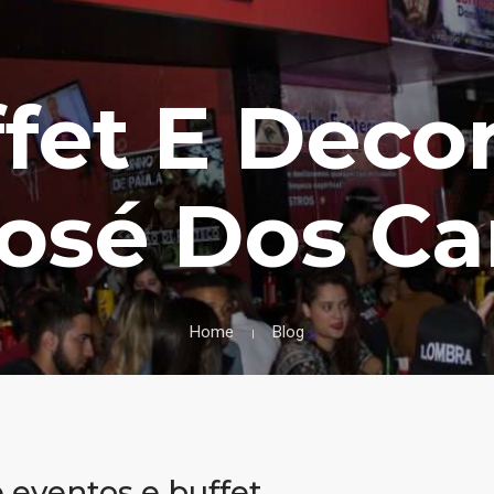
ffet E Dec
José Dos C
Home
Blog
eventos e buffet