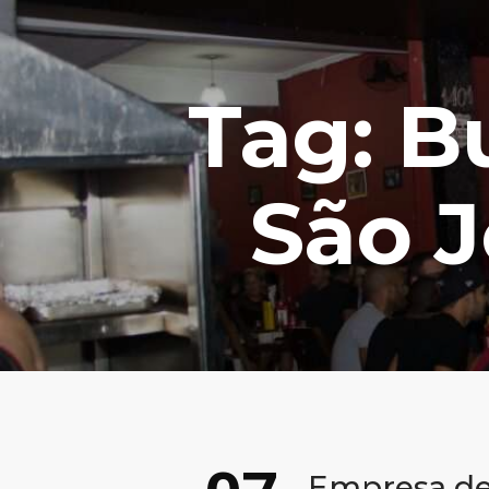
Tag: B
São 
Empresa de