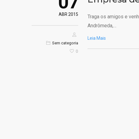
07
ABR 2015
Traga os amigos e venha
Andrômeda,…
Leia Mais
Sem categoria
0