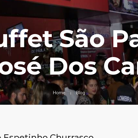
uffet São 
José Dos C
Home
Blog
 Espetinho Churrasco