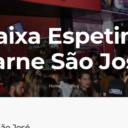
aixa Espet
arne São Jo
Home
Blog
ão José