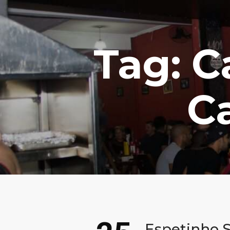
Tag: C
C
Espetinho S