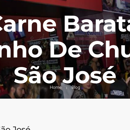
Carne Barat
inho De Chu
São José
Home
Blog
ão José