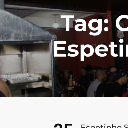
Tag: 
Espet
Espetinho S