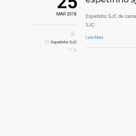
25
MAR 2018
Espetinho SJC de carn
SJC…
Leia Mais
Espetinho SJC
0