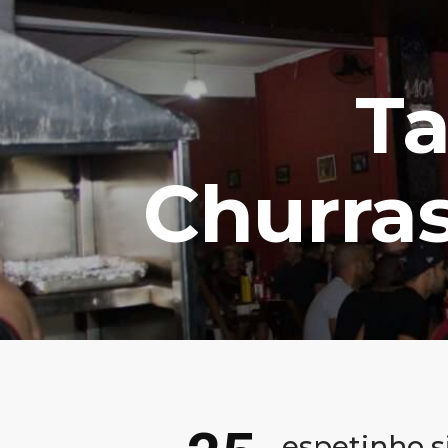
Ta
Churra
espetinho s