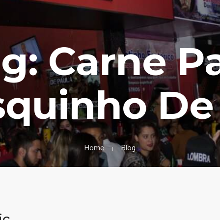
g: Carne P
squinho De 
Home
Blog
jc