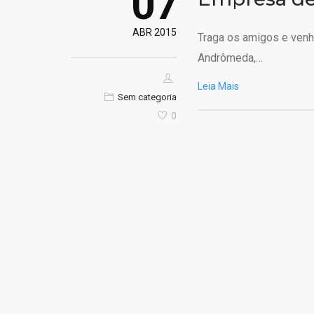
07
ABR 2015
Traga os amigos e venha
Andrômeda,…
Leia Mais
Sem categoria
0