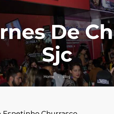
arnes De Ch
Sjc
Home
Blog
 Espetinho Churrasco