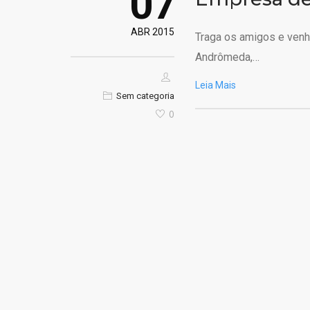
07
ABR 2015
Traga os amigos e venha
Andrômeda,…
Leia Mais
Sem categoria
0