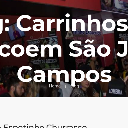
: Carrinho
coem São 
Campos
Home
Blog
 Espetinho Churrasco