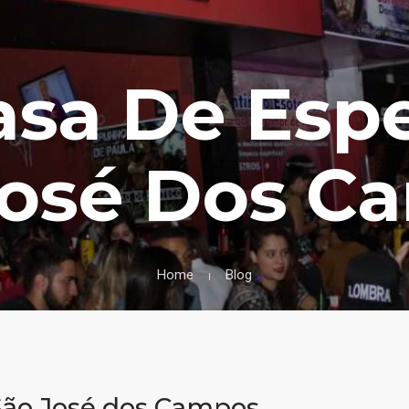
asa De Esp
José Dos C
Home
Blog
São José dos Campos