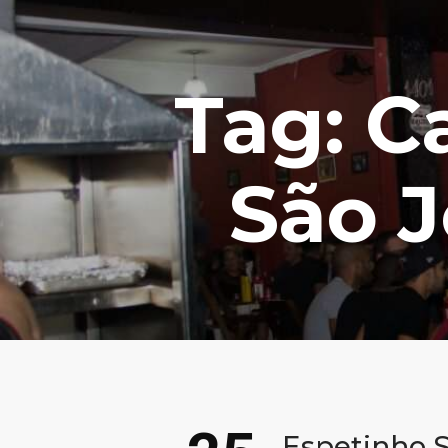
Tag: C
São 
Espetinho 